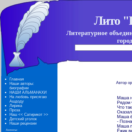
Лито 
Литературное объеди
горо
Главная
Автор ор
Наши авторы:
биографии
НАШИ АЛЬМАНАХИ
На любовь присягаю
Маша н
Ашдоду
Рядом 
Лирика
Что та
Проза
Оказал
Наш << Сатирикот >>
Маша ё
Детский уголок
- Позн
Наши рецензии
Маша п
Анонсы:
Ёжик в