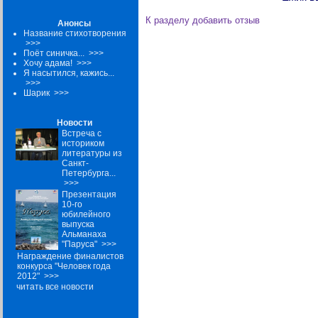
К разделу
добавить отзыв
Анонсы
Название стихотворения
>>>
Поёт синичка...
>>>
Хочу адама!
>>>
Я насытился, кажись...
>>>
Шарик
>>>
Новости
Встреча с
историком
литературы из
Санкт-
Петербурга...
>>>
Презентация
10-го
юбилейного
выпуска
Альманаха
"Паруса"
>>>
Награждение финалистов
конкурса "Человек года
2012"
>>>
читать все новости