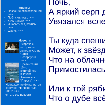
Ночь,
Анонсы
А яркий серп 
Название стихотворения
>>>
Поёт синичка...
>>>
Увязался всле
Хочу адама!
>>>
Я насытился, кажись...
>>>
Шарик
>>>
Ты куда спеш
Новости
Встреча с
Может, к звёз
историком
литературы из
Санкт-
Что на облачн
Петербурга...
>>>
Презентация
Примостилась
10-го
юбилейного
выпуска
Альманаха
"Паруса"
>>>
Награждение финалистов
Или к той ряб
конкурса "Человек года
2012"
>>>
читать все новости
Что о дубе вс