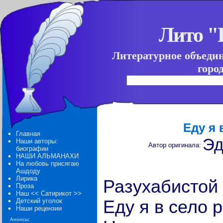
Лито 
Литературное объеди
горо
Еду я 
Главная
Эд
Наши авторы:
Автор оригинала:
биографии
НАШИ АЛЬМАНАХИ
На любовь присягаю
Ашдоду
Лирика
Разухабистой
Проза
Наш << Сатирикот >>
Детский уголок
Еду я в село 
Наши рецензии
Анонсы: