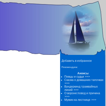
Добавить в избранное
Рекомендуем:
Анонсы
Певцы и судьи
>>>
Сказка о домашних тапочках
>>>
Вундеркинд трамвайных
линий
>>>
О вороне:повод и причина
>>>
Мужик на лестнице
>>>