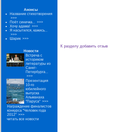
Анонсы
Название стихотворения
>>>
Поёт синичка...
>>>
Хочу адама!
>>>
Я насытился, кажись...
>>>
Шарик
>>>
К разделу
добавить отзыв
Новости
Встреча с
историком
литературы из
Санкт-
Петербурга...
>>>
Презентация
10-го
юбилейного
выпуска
Альманаха
"Паруса"
>>>
Награждение финалистов
конкурса "Человек года
2012"
>>>
читать все новости