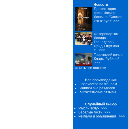
Новости
Презентация
книги Иосифа
Данкина "Блажен,
кто верует"
>>>
Фоторепортаж
Давида
Гренадера и
Фриды Шутман
с...
>>>
Творческий вечер
Клары Рубиной
>>>
читать все новости
Все произведения
Творчество по жанрам
Записи вне разделов
Читательские отзывы
Случайный выбор
Мысли вслух
>>>
Весёлые гости
>>>
Реклама и объявления
>>>