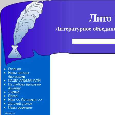
Лито
Литературное объедине
Главная
Наши авторы:
биографии
НАШИ АЛЬМАНАХИ
На любовь присягаю
Ашдоду
Лирика
Проза
Наш << Сатирикот >>
Детский уголок
Наши рецензии
Анонсы: