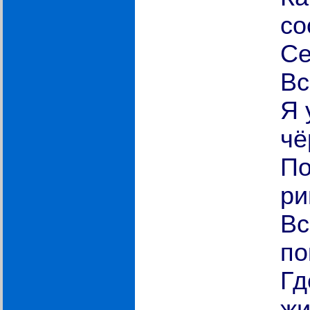
со
Се
Вс
Я 
чё
По
ри
Вс
по
Гд
ж