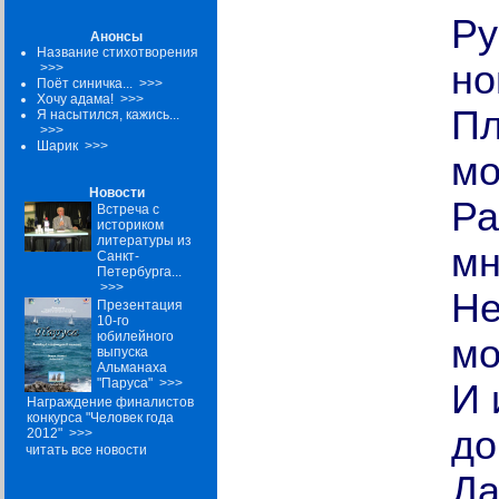
Ру
Анонсы
Название стихотворения
но
>>>
Поёт синичка...
>>>
Хочу адама!
>>>
Пл
Я насытился, кажись...
>>>
Шарик
>>>
мо
Новости
Ра
Встреча с
историком
литературы из
мн
Санкт-
Петербурга...
>>>
Не
Презентация
10-го
юбилейного
мо
выпуска
Альманаха
"Паруса"
>>>
И 
Награждение финалистов
конкурса "Человек года
до
2012"
>>>
читать все новости
Да