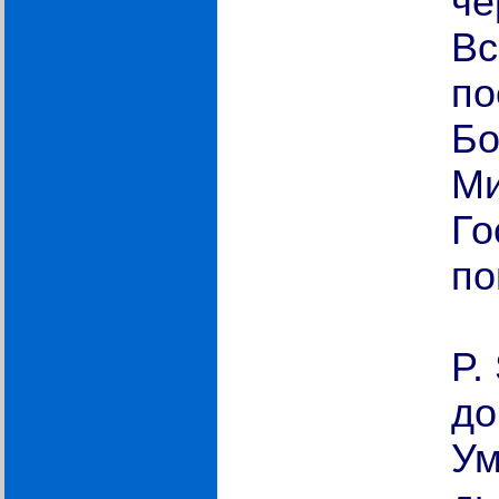
чё
Вс
по
Бо
Ми
Го
по
P.
до
Ум