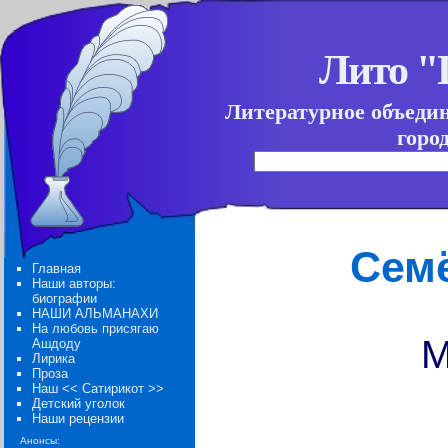
Лито 
Литературное объеди
горо
Сем
Главная
Наши авторы:
биографии
НАШИ АЛЬМАНАХИ
На любовь присягаю
М
Ашдоду
Лирика
Проза
Наш << Сатирикот >>
Детский уголок
Наши рецензии
Анонсы: