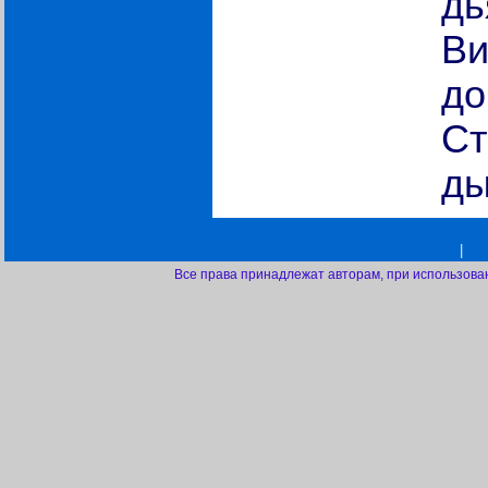
дь
Ви
до
Ст
ды
|
Все права принадлежат авторам, при использова