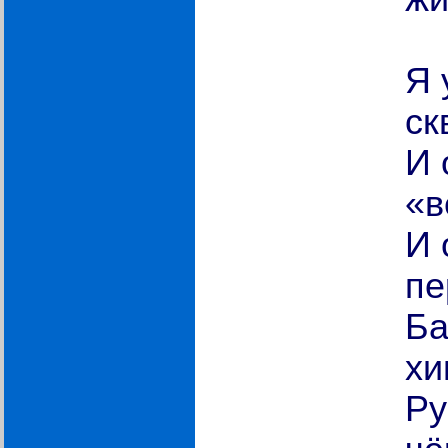
Я 
ск
И 
«в
И 
пе
Ба
хи
Ру