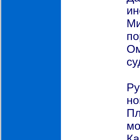
ин
Ми
по
Ом
с
Ру
но
Пл
мо
Ка