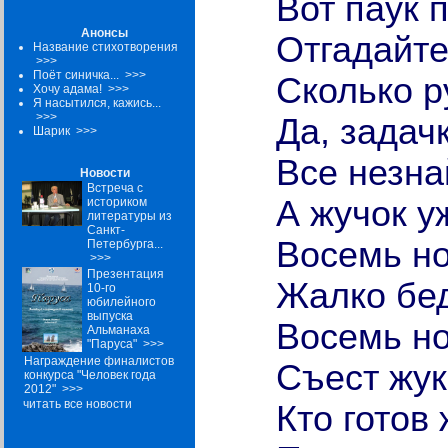
Вот паук п
Анонсы
Отгадайте
Название стихотворения
>>>
Поёт синичка...
>>>
Сколько р
Хочу адама!
>>>
Я насытился, кажись...
>>>
Да, задачк
Шарик
>>>
Все незна
Новости
Встреча с
А жучок у
историком
литературы из
Санкт-
Восемь но
Петербурга...
>>>
Презентация
Жалко бед
10-го
юбилейного
выпуска
Восемь ног
Альманаха
"Паруса"
>>>
Награждение финалистов
Съест жук
конкурса "Человек года
2012"
>>>
читать все новости
Кто готов 