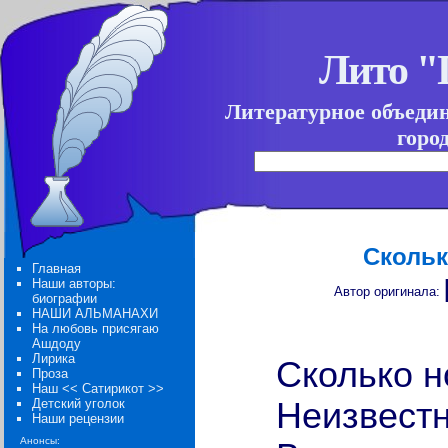
Лито 
Литературное объеди
горо
Скольк
Главная
Наши авторы:
Автор оригинала:
биографии
НАШИ АЛЬМАНАХИ
На любовь присягаю
Ашдоду
Лирика
Сколько н
Проза
Наш << Сатирикот >>
Детский уголок
Неизвестн
Наши рецензии
Анонсы: