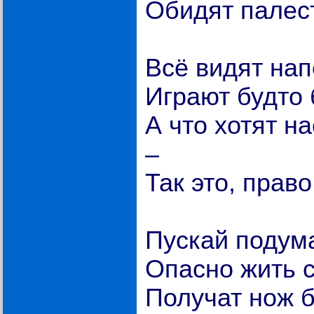
Обидят палест
Всё видят нап
Играют будто 
А что хотят н
–
Так это, право
Пускай подум
Опасно жить с
Получат нож б