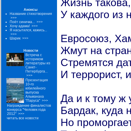
Жизнь такова,
Анонсы
У каждого из 
Название стихотворения
>>>
Поёт синичка...
>>>
Хочу адама!
>>>
Я насытился, кажись...
>>>
Евросоюз, Ха
Шарик
>>>
Жмут на стран
Новости
Встреча с
Стремятся да
историком
литературы из
Санкт-
И террорист, и
Петербурга...
>>>
Презентация
10-го
юбилейного
выпуска
Да и к тому ж 
Альманаха
"Паруса"
>>>
Награждение финалистов
Бардак, куда 
конкурса "Человек года
2012"
>>>
читать все новости
Но проморгает