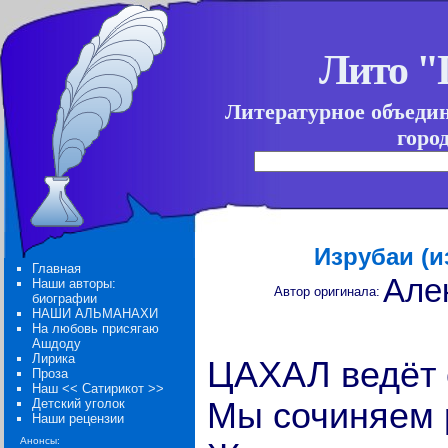
Лито 
Литературное объеди
горо
Изрубаи (и
Главная
Але
Наши авторы:
Автор оригинала:
биографии
НАШИ АЛЬМАНАХИ
На любовь присягаю
Ашдоду
Лирика
ЦАХАЛ ведёт 
Проза
Наш << Сатирикот >>
Детский уголок
Мы сочиняем 
Наши рецензии
Анонсы: