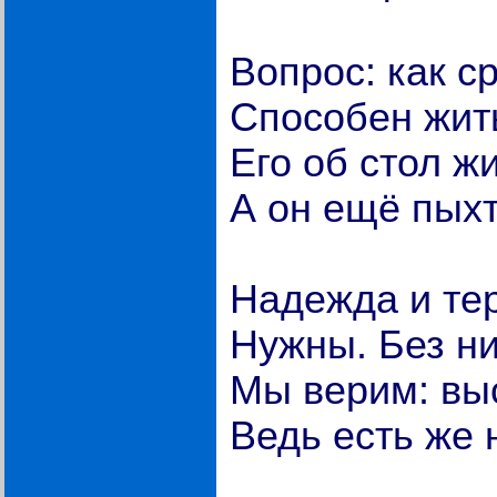
Вопрос: как с
Способен жит
Его об стол ж
А он ещё пыхт
Надежда и те
Нужны. Без ни
Мы верим: вы
Ведь есть же